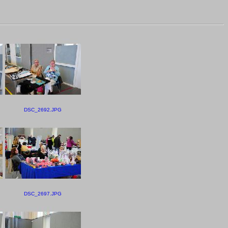
DSC_2692.JPG
DSC_2697.JPG