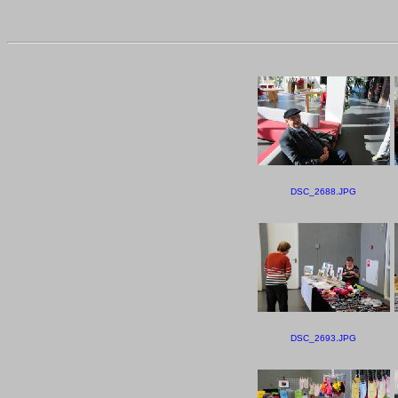
DSC_2688.JPG
DSC_2693.JPG