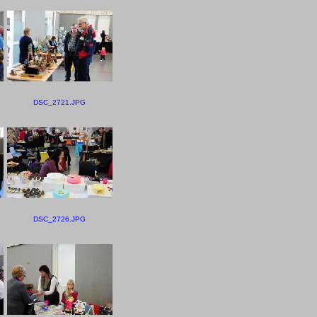
DSC_2721.JPG
DSC_2726.JPG