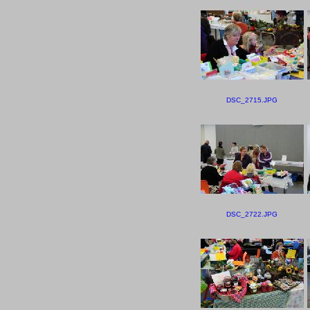
DSC_2715.JPG
DSC_2722.JPG