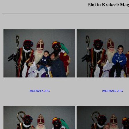
Sint in Krakeel: Ma
IMGP5247.JPG
IMGP5249.JPG